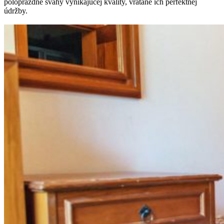
poloprázdne svahy vynikajúcej kvality, vrátane ich perfektnej
údržby.