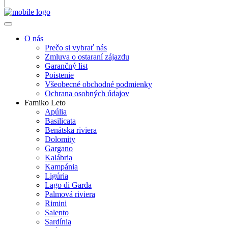
|
O nás
Prečo si vybrať nás
Zmluva o ostaraní zájazdu
Garančný list
Poistenie
Všeobecné obchodné podmienky
Ochrana osobných údajov
Famiko Leto
Apúlia
Basilicata
Benátska riviera
Dolomity
Gargano
Kalábria
Kampánia
Ligúria
Lago di Garda
Palmová riviera
Rimini
Salento
Sardínia