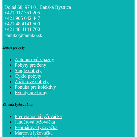
Dolná 68, 974 01 Banská Bystrica
+421 917 351 205
+421 905 642 447
+421 48 4141 500
+421 48 4141 700
famiko@famiko.sk
Letné pobyty
Autobusové zájazdy
Pobyty pre ženy
Single pobyty
Cyklo pobyty
Zážitkové pobyty
Ponuka pre kolektívy
Eventy pre firmy
Zimná lyžovačka
Predvianočná lyžovačka
Januárová lyžovačka
Februárová lyžovačka
Marcová lyžovačka