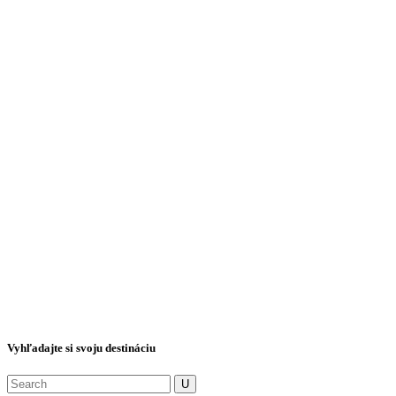
Sme špecialisti na Taliansko. V našej letnej ponuke nájdete krásne
azúrové stredomorie, v zime vždy zasnežené Alpy.
Vyhľadajte si svoju destináciu