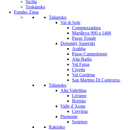
Sicília
Toskánsko
Famiko Zima
Taliansko
Val di Sole
Commezzadura
Marilleva 900 a 1400
Passo Tonale
Dolomity Superski
Arabba
Passo Campolongo
Alta Badia
Val Fassa
Civetta
Val Gardena
San Martino Di Castrozza
Taliansko
Alta Valtellina
Livigno
Bormio
Valle d`Aosta
Cervinia
Piemonte
Sestriere
Rakúsko