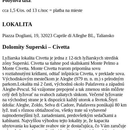
Pobytová taxa
:
cca 1,5 €/os. od 13 r./noc = platba na mieste
LOKALITA
Piazza Dogliani, 19, 32023 Caprile di Alleghe BL, Taliansko
Dolomity Superski – Civetta
Lyžiarska lokalita Civetta je jedna z 12-tich lyžiarskych stredísk
zóny Superski. Civetta sa tiahne pod skaliskami Monte Pelmo a
Monte Civetta. Monte Civetta tvarom pripomína sovu
s roztiahnutými krídlami, odtiaľ inšpirácia Civetta, v preklade sova.
Východiskovým mestečkom je Aleghe (979 m. n. m.) s prírodným
parkom.Lokalita má 2 časti, východnú okolo Palafavera a západnú
Aleghe-Pescul. Sú vzájomne prepojené a tak zmenou strán môžete
celý deň lyžovať na svahoch zaliatych slnkom. Večerné lyžovanie
na východnej strane je k dispozícii každý utorok a štvrtok.Štyri
údolia: Aleghe, Zoldo, Selva di Cadore, Palafavera ponúkajú 80 km
lyž. tratí s rôznou obtiažnosťou, všetky trate sú vybavené
najmodernejšími lyž. zariadeniami, predovšetkým sedačkami a
kabínami. Najvyššou výhodou tejto lokality je, že kapacita
ubytovania ku kapacite svahov nie je dostačujúca, čo Vám zaručuje