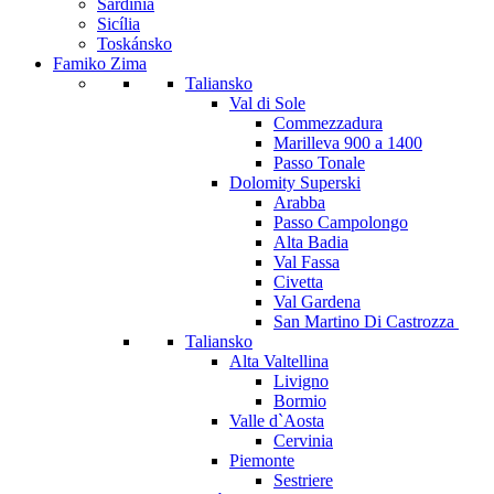
Sardínia
Sicília
Toskánsko
Famiko Zima
Taliansko
Val di Sole
Commezzadura
Marilleva 900 a 1400
Passo Tonale
Dolomity Superski
Arabba
Passo Campolongo
Alta Badia
Val Fassa
Civetta
Val Gardena
San Martino Di Castrozza
Taliansko
Alta Valtellina
Livigno
Bormio
Valle d`Aosta
Cervinia
Piemonte
Sestriere