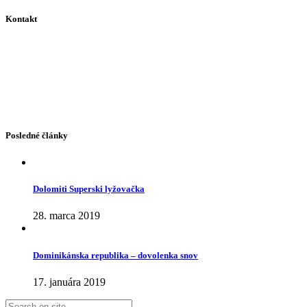
Kontakt
Dolná 68, 974 01 Banská Bystrica
+421 917 351 205
+421 905 642 447
+421 48 4141 500
+421 48 4141 700
famiko@famiko.sk
Posledné články
Dolomiti Superski lyžovačka
28. marca 2019
Dominikánska republika – dovolenka snov
17. januára 2019