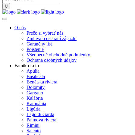
O nás
Prečo si vybrať nás
Zmluva o ostaraní zájazdu
Garančný list
Poistenie
Všeobecné obchodné podmienky
Ochrana osobných údajov
Famiko Leto
Apúlia
Basilicata
Benátska riviera
Dolomity
Gargano
Kalábria
Kampánia
Ligúria
Lago di Garda
Palmová riviera
Rimini
Salento