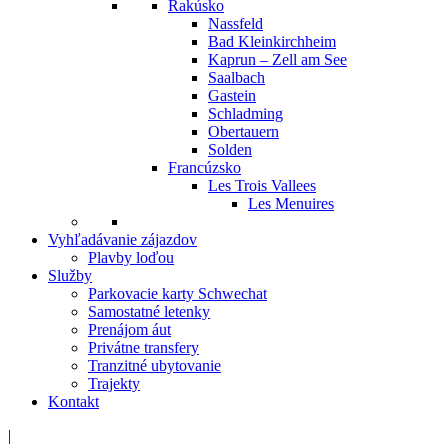
Rakúsko
Nassfeld
Bad Kleinkirchheim
Kaprun – Zell am See
Saalbach
Gastein
Schladming
Obertauern
Solden
Francúzsko
Les Trois Vallees
Les Menuires
Vyhľadávanie zájazdov
Plavby loďou
Služby
Parkovacie karty Schwechat
Samostatné letenky
Prenájom áut
Privátne transfery
Tranzitné ubytovanie
Trajekty
Kontakt
|