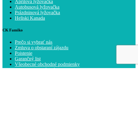
Aprílová lyžovačka
Autobusová lyžovačka
Prázdninová lyžovačka
Heliski Kanada
CK Famiko
Prečo si vybrať nás
Zmluva o obstaraní zájazdu
Poistenie
Garančný list
Všeobecné obchodné podmienky
Ochrana osobných údajov
Nasledujte nás
Vyhľadávanie zájazdov
Slovenské CK
Zahraničné CK
Plavby loďou