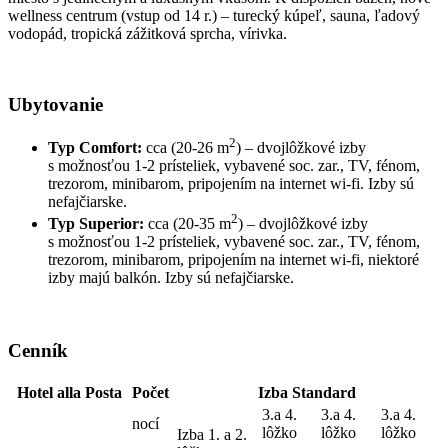
wellness centrum (vstup od 14 r.) – turecký kúpeľ, sauna, ľadový
vodopád, tropická zážitková sprcha, vírivka.
Ubytovanie
2
Typ Comfort:
cca (20-26 m
) – dvojlôžkové izby
s možnosťou 1-2 prísteliek, vybavené soc. zar., TV, fénom,
trezorom, minibarom, pripojením na internet wi-fi. Izby sú
nefajčiarske.
2
Typ Superior:
cca (20-35 m
) – dvojlôžkové izby
s možnosťou 1-2 prísteliek, vybavené soc. zar., TV, fénom,
trezorom, minibarom, pripojením na internet wi-fi, niektoré
izby majú balkón. Izby sú nefajčiarske.
Cenník
Hotel alla Posta
Počet
Izba Standard
3.a 4.
3.a 4.
3.a 4.
nocí
lôžko
lôžko
lôžko
Izba 1. a 2.