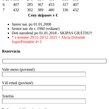
6
407
285
367
453
317
407
7
432
302
389
480
336
432
Ceny skipasov v €
Junior nar. po 01.01.2008
Senior nar. do r. 1960 (vrátane)
Deti narodené po 01.01.2018 - SKIPAS GRÁTIS!!!
* v termíne 29/11-20/12 2025 = Akcia Dolomiti
SuperPremiére 4=3
Rezervácia
Vaše meno (povinné)
Váš email (povinné)
Telefón