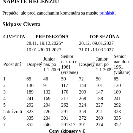
NAPÍŠTE RECENZIU
Prepáčte, ale pred zanechaním komentára sa musíte
prihlásiť
.
Skipasy Civetta
CIVETTA
PREDSEZÓNA
TOP SEZÓNA
28.11.-19.12.2026*
20.12.-09.01.2027
10.01.-30.01.2027
31.01.-13.03.2027
Senior
Senior
Junior
Junior
nar. do r.
nar. do r.
Počet dní
Dospelý
nar. po
Dospelý
nar. po
1961
1961
1.1.2009
1.1.2009
(vrátane)
(vrátane)
1
65
46
59
72
50
65
2
130
91
117
144
101
130
3
189
132
170
209
147
189
4
241
169
217
268
188
241
5
292
204
262
324
227
292
5 dní zo 6
323
226
291
359
251
323
6
335
234
301
372
260
335
7
352
246
291317
391
274
352
Ceny skipasov v €