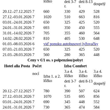
lôžko
deti 3-7
deti 8-13
dospelý
r.
r.
20.12.-27.12.2025
7
660
330
429
528
27.12.-03.01.2026
7
1020
510
663
816
03.01.-24.01.2026
7
650
325
425
520
24.01.-31.01.2026
7
693
350
450
555
31.01.-14.02.2026
7
705
355
460
564
14.02.-28.02.2026
7
810
405
530
648
01.03.-08.03.2026
6
viď ponuku autobusovej lyžovačky
07.03.-21.03.2026
7
650
325
425
520
21.03.-28.03.2026
7
560
280
365
448
Ceny v €/1 os. s polpenziou/pobyt
Hotel alla Posta
Počet
Izba Comfort
3.a 4.
3.a 4.
3.a 4.
nocí
lôžko
lôžko
lôžko
Izba 1. a 2.
lôžko
deti 3-7
deti 8-13
dospelý
r.
r.
20.12.-27.12.2025
7
780
390
507
624
27.12.-03.01.2026
7
1070
535
695
856
03.01.-24.01.2026
7
690
345
448
552
24.01.-31.01.2026
7
730
365
474
584