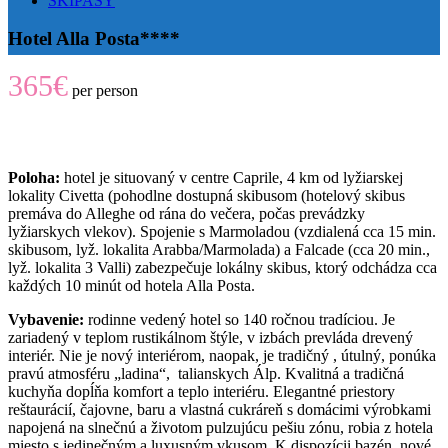
SKIPASY
Hotel Alla Posta****
365€
per person
Poloha:
hotel je situovaný v centre Caprile, 4 km od lyžiarskej
lokality Civetta (pohodlne dostupná skibusom (hotelový skibus
premáva do Alleghe od rána do večera, počas prevádzky
lyžiarskych vlekov). Spojenie s Marmoladou (vzdialená cca 15 min.
skibusom, lyž. lokalita Arabba/Marmolada) a Falcade (cca 20 min.,
lyž. lokalita 3 Valli) zabezpečuje lokálny skibus, ktorý odchádza cca
každých 10 minút od hotela Alla Posta.
Vybavenie:
rodinne vedený hotel so 140 ročnou tradíciou. Je
zariadený v teplom rustikálnom štýle, v izbách prevláda drevený
interiér. Nie je nový interiérom, naopak, je tradičný , útulný, ponúka
pravú atmosféru „ladina“, talianskych Álp. Kvalitná a tradičná
kuchyňa dopĺňa komfort a teplo interiéru. Elegantné priestory
reštaurácií, čajovne, baru a vlastná cukráreň s domácimi výrobkami
napojená na slnečnú a životom pulzujúcu pešiu zónu, robia z hotela
miesto s jedinečným a luxusným vkusom. K dispozícii bazén, nové