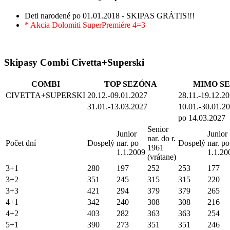
Deti narodené po 01.01.2018 - SKIPAS GRÁTIS!!!
* Akcia Dolomiti SuperPremiére 4=3
Skipasy Combi Civetta+Superski
COMBI
TOP SEZÓNA
MIMO S
CIVETTA+SUPERSKI
20.12.-09.01.2027
28.11.-19.12.2
31.01.-13.03.2027
10.01.-30.01.2
po 14.03.2027
Senior
Junior
Junior
nar. do r.
Počet dní
Dospelý
nar. po
Dospelý
nar. po
1961
1.1.2009
1.1.20
(vrátane)
3+1
280
197
252
253
177
3+2
351
245
315
315
220
3+3
421
294
379
379
265
4+1
342
240
308
308
216
4+2
403
282
363
363
254
5+1
390
273
351
351
246