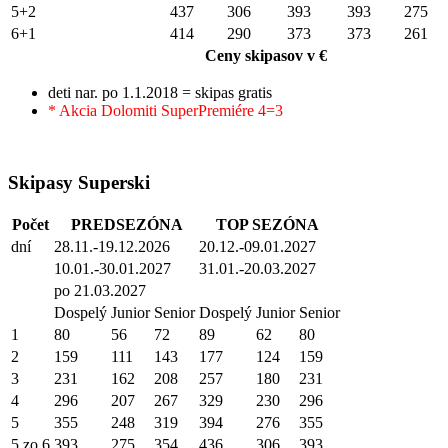
5+2
437
306
393
393
275
6+1
414
290
373
373
261
Ceny skipasov v €
deti nar. po 1.1.2018 = skipas gratis
* Akcia Dolomiti SuperPremiére 4=3
Skipasy Superski
Počet
PREDSEZÓNA
TOP SEZÓNA
dní
28.11.-19.12.2026
20.12.-09.01.2027
10.01.-30.01.2027
31.01.-20.03.2027
po 21.03.2027
Dospelý
Junior
Senior
Dospelý
Junior
Senior
1
80
56
72
89
62
80
2
159
111
143
177
124
159
3
231
162
208
257
180
231
4
296
207
267
329
230
296
5
355
248
319
394
276
355
5 zo 6
393
275
354
436
306
393