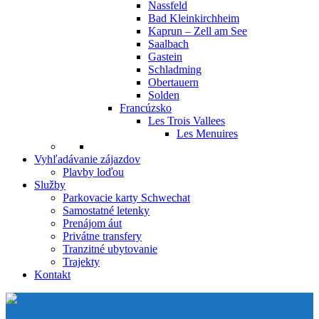
Nassfeld
Bad Kleinkirchheim
Kaprun – Zell am See
Saalbach
Gastein
Schladming
Obertauern
Solden
Francúzsko
Les Trois Vallees
Les Menuires
Vyhľadávanie zájazdov
Plavby loďou
Služby
Parkovacie karty Schwechat
Samostatné letenky
Prenájom áut
Privátne transfery
Tranzitné ubytovanie
Trajekty
Kontakt