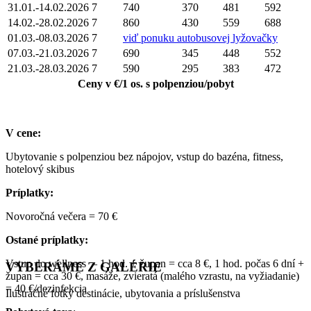
31.01.-14.02.2026
7
740
370
481
592
14.02.-28.02.2026
7
860
430
559
688
01.03.-08.03.2026
7
viď ponuku autobusovej lyžovačky
07.03.-21.03.2026
7
690
345
448
552
21.03.-28.03.2026
7
590
295
383
472
Ceny v €/1 os. s polpenziou/pobyt
V cene:
Ubytovanie s polpenziou bez nápojov, vstup do bazéna, fitness,
hotelový skibus
Príplatky:
Novoročná večera = 70 €
Ostané príplatky:
Vstup do wellness – 1 hod. + župan = cca 8 €, 1 hod. počas 6 dní +
VYBERÁME Z GALÉRIE
župan = cca 30 €, masáže, zvieratá (malého vzrastu, na vyžiadanie)
= 40 €/dezinfekcia
Ilustračné fotky destinácie, ubytovania a príslušenstva