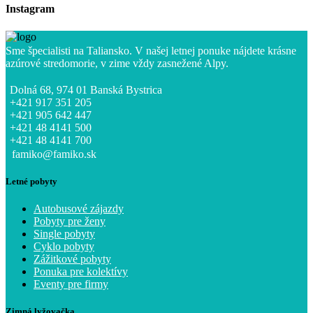
Instagram
Sme špecialisti na Taliansko. V našej letnej ponuke nájdete krásne
azúrové stredomorie, v zime vždy zasnežené Alpy.
Dolná 68, 974 01 Banská Bystrica
+421 917 351 205
+421 905 642 447
+421 48 4141 500
+421 48 4141 700
famiko@famiko.sk
Letné pobyty
Autobusové zájazdy
Pobyty pre ženy
Single pobyty
Cyklo pobyty
Zážitkové pobyty
Ponuka pre kolektívy
Eventy pre firmy
Zimná lyžovačka