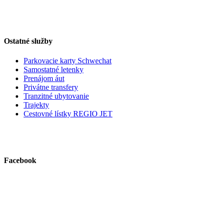
Ostatné služby
Parkovacie karty Schwechat
Samostatné letenky
Prenájom áut
Privátne transfery
Tranzitné ubytovanie
Trajekty
Cestovné lístky REGIO JET
Facebook