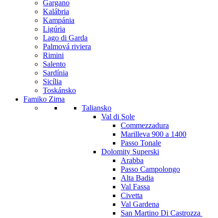
Gargano
Kalábria
Kampánia
Ligúria
Lago di Garda
Palmová riviera
Rimini
Salento
Sardínia
Sicília
Toskánsko
Famiko Zima
Taliansko
Val di Sole
Commezzadura
Marilleva 900 a 1400
Passo Tonale
Dolomity Superski
Arabba
Passo Campolongo
Alta Badia
Val Fassa
Civetta
Val Gardena
San Martino Di Castrozza