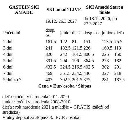
GASTEIN SKI
SKI Amadé Start a
SKI amadé LIVE
AMADÉ
finále
do 18.12.2026, po
19.12.-26.3.2027
27.3.2027
dosp.
Počet dní
junior
dieťa
dosp. os.
junior
dieťa
os.
2 dni
161.5
122
81
151
113.5
75.5
3 dni
241
182.5
121.5
226
169.5
113
4 dni
320
242
161.5
300.5
225
150
5 dní
391.5
294
196
364.5
273
182
6 dní
432.5
324.5
216.5
402.5
302
201
7 dní
469
351.5
234.5
436
327
218
5 dní zo 7
403
302.5
201.5
375
281
187.5
Cena v Eur/ osoba / Skipas
dieťa : ročníky narodenia 2011-2020
junior : ročníky narodenia 2008-2010
dieťa : rok narodenia 2021 a mladšie – GRÁTIS (záleží od
strediska)
Vratný depozit za skipass 3,- EUR / osoba