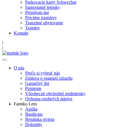
Parkovacie karty Schwechat
Samostatné letenky
Prenájom áut
Privátne transfery
Tranzitné ubytovanie
Trajekty
Kontakt
|
|
O nás
Prečo si vybrať nás
Zmluva o ostaraní zájazdu
Garančný list
Poistenie
Všeobecné obchodné podmienky
Ochrana osobných údajov
Famiko Leto
Apúlia
Basilicata
Benátska riviera
Dolomity