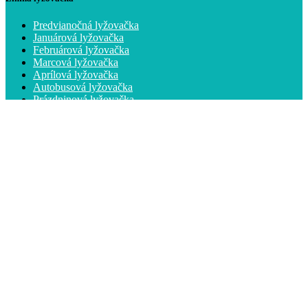
Predvianočná lyžovačka
Januárová lyžovačka
Februárová lyžovačka
Marcová lyžovačka
Aprílová lyžovačka
Autobusová lyžovačka
Prázdninová lyžovačka
Heliski Kanada
CK Famiko
Prečo si vybrať nás
Zmluva o obstaraní zájazdu
Poistenie
Garančný list
Všeobecné obchodné podmienky
Ochrana osobných údajov
Nasledujte nás