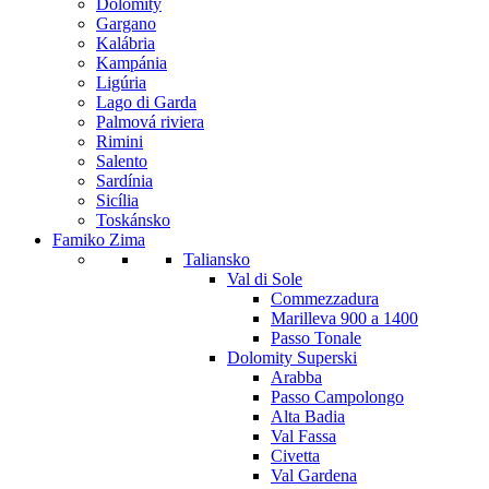
Dolomity
Gargano
Kalábria
Kampánia
Ligúria
Lago di Garda
Palmová riviera
Rimini
Salento
Sardínia
Sicília
Toskánsko
Famiko Zima
Taliansko
Val di Sole
Commezzadura
Marilleva 900 a 1400
Passo Tonale
Dolomity Superski
Arabba
Passo Campolongo
Alta Badia
Val Fassa
Civetta
Val Gardena