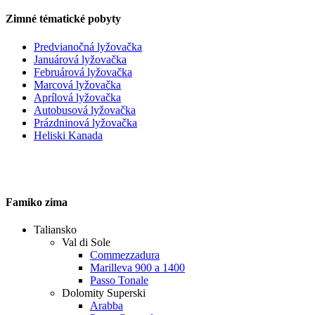
Zimné tématické pobyty
Predvianočná lyžovačka
Januárová lyžovačka
Februárová lyžovačka
Marcová lyžovačka
Aprílová lyžovačka
Autobusová lyžovačka
Prázdninová lyžovačka
Heliski Kanada
Famiko zima
Taliansko
Val di Sole
Commezzadura
Marilleva 900 a 1400
Passo Tonale
Dolomity Superski
Arabba