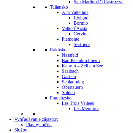
San Martino Di Castrozza
Taliansko
Alta Valtellina
Livigno
Bormio
Valle d`Aosta
Cervinia
Piemonte
Sestriere
Rakúsko
Nassfeld
Bad Kleinkirchheim
Kaprun – Zell am See
Saalbach
Gastein
Schladming
Obertauern
Solden
Francúzsko
Les Trois Vallees
Les Menuires
Vyhľadávanie zájazdov
Plavby loďou
Služby