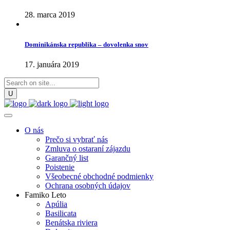
28. marca 2019
Dominikánska republika – dovolenka snov
17. januára 2019
O nás
Prečo si vybrať nás
Zmluva o ostaraní zájazdu
Garančný list
Poistenie
Všeobecné obchodné podmienky
Ochrana osobných údajov
Famiko Leto
Apúlia
Basilicata
Benátska riviera