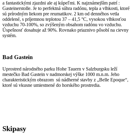
a fantastickými zjazdni ale aj kúpeľmi. K najznámejším patrí :
Gasteinerstolle. Je to perfektná súhra radónu, tepla a vlhkosti, ktoré
sú prírodným liekom pre reumatikov. 2 km od dennéhos vetla
oddelené, s príjemnou teplotou 37 – 41,5 °C, vysokou vlhkosťou
vzduchu 70-100%, so zvýšeným obsahom radónu vo vzduchu.
Úspešnosť dosahuje až 90%. Rovnako priaznivo pôsobí na cievny
systém.
Bad Gastein
Uprostred národného parku Hohe Tauern v Salzburgsku leží
mestečko Bad Gastein v nadmorskej výške 1000 m.n.m. Jeho
charakteristickým obrazom sú nádherné stavby z „Belle Epoque“,
ktoré sú vkusne umiestnené do horského prostredia.
Skipasy