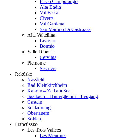
Passo Campolongo
Alta Badia
Val Fassa
Civetta
Val Gardena
San Martino Di Castrozza
Alta Valtellina
Livigno
Bormio
Valle D`aosta
Cervinia
Piemonte
Sestriere
Rakúsko
Nassfeld
Bad Kleinkirchheim
Kaprun – Zell am See
Saalbach – Hinterglemm – Leogang
Gastein
Schladming
Obertauern
Solden
Francúzsko
Les Trois Vallees
Les Menuires