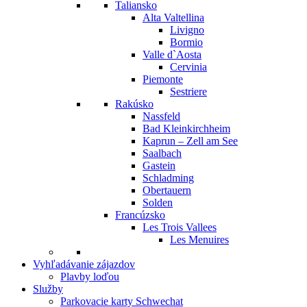
Taliansko
Alta Valtellina
Livigno
Bormio
Valle d`Aosta
Cervinia
Piemonte
Sestriere
Rakúsko
Nassfeld
Bad Kleinkirchheim
Kaprun – Zell am See
Saalbach
Gastein
Schladming
Obertauern
Solden
Francúzsko
Les Trois Vallees
Les Menuires
Vyhľadávanie zájazdov
Plavby loďou
Služby
Parkovacie karty Schwechat