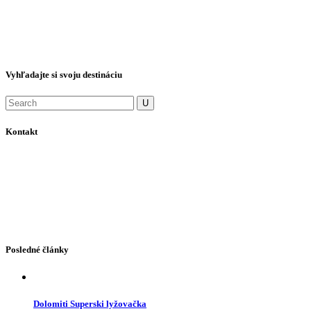
Sme špecialisti na Taliansko. V našej letnej ponuke nájdete krásne
azúrové stredomorie, v zime vždy zasnežené Alpy.
Vyhľadajte si svoju destináciu
Kontakt
Dolná 68, 974 01 Banská Bystrica
+421 917 351 205
+421 905 642 447
+421 48 4141 500
+421 48 4141 700
famiko@famiko.sk
Posledné články
Dolomiti Superski lyžovačka