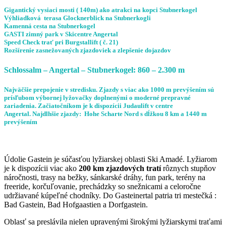
Gigantický vysiaci mosti ( 140m) ako atrakci na kopci Stubnerkogel
Výhliadková terasa Glocknerblick na Stubnerkogli
Kamenná cesta na Stubnerkogel
GASTI zimný park v Skicentre Angertal
Speed Check trať pri Burgstallift ( č. 21)
Rozšírenie zasnežovaných zjazdoviek a zlepšenie dojazdov
Schlossalm – Angertal – Stubnerkogel:
860 – 2.300 m
Najväčšie prepojenie v stredisku. Zjazdy s viac ako 1000 m prevýšením sú
prísľubom výbornej lyžovačky doplnenými o moderné prepravné
zariadenia. Začiatočníkom je k dispozícii Judaulift v centre
Angertal.
Najdlhšie zjazdy: Hohe Scharte Nord s dĺžkou 8 km a 1440 m
prevýšením
Údolie Gastein je súčasťou lyžiarskej oblasti Ski Amadé. Lyžiarom
je k dispozícii viac ako
200 km zjazdových tratí
rôznych stupňov
náročnosti, trasy na bežky, sánkarské dráhy, fun park, terény na
freeride, korčuľovanie, prechádzky so snežnicami a celoročne
udržiavané kúpeľné chodníky. Do Gasteinertal patria tri mestečká :
Bad Gastein, Bad Hofgaastien a Dorfgastein.
Oblasť sa preslávila nielen upravenými širokými lyžiarskymi traťami